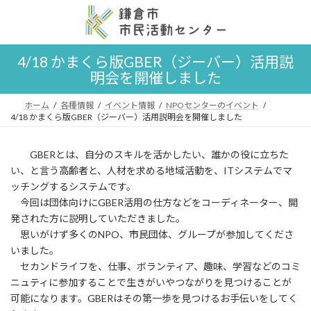
コ
ナ
ン
ビ
テ
ゲ
ン
ー
4/18 かまくら版GBER（ジーバー）活用説
ツ
シ
明会を開催しました
へ
ョ
ス
ン
キ
に
ホーム
各種情報
イベント情報
NPOセンターのイベント
ッ
移
4/18 かまくら版GBER（ジーバー）活用説明会を開催しました
プ
動
GBERとは、自分のスキルを活かしたい、誰かの役に立ちた
い、と言う高齢者と、人材を求める地域活動を、ITシステムでマ
ッチングするシステムです。
今回は団体向けにGBER活用の仕方などをコーディネーター、開
発された方に説明していただきました。
思いがけず多くのNPO、市民団体、グループが参加してくださ
いました。
セカンドライフを、仕事、ボランティア、趣味、学習などのコミ
ニュティに参加することで生きがいやつながりを見つけることが
可能になります。GBERはその第一歩を見つけるお手伝いをしてく