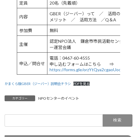
定員
20名（先着順）
GBER（ジーバー）って ／ 活用の
内容
メリット ／ 活用方法 ／Q＆A
参加費
無料
認定NPO法人 鎌倉市市民活動センタ
主催
ー運営会議
電話：0467-60-4555
申込／問合せ
申し込むフォームはこちら ⇒
https://forms.gle/orzYtQya2cgaoUoo7
かまくら版GBER（ジーバー）説明会チラシ
PDFを見る
NPOセンターのイベント
カテゴリー
検
索: