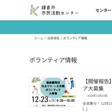
コ
ナ
ン
ビ
センター
テ
ゲ
ン
ー
ツ
シ
へ
ョ
ホーム
各種情報
ボランティア情報
ス
ン
キ
に
ッ
移
プ
動
ボランティア情報
【開催報告】
ア大募集
2024年12月10日
全員集合！ 12
[…]