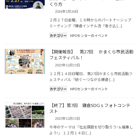
くり方
2026年1月26日
２月２７日金曜、１８時からのパートナーシップ
ミーティング『鎌倉インテル流「巻き込 […]
カテゴリー
NPOセンターのイベント
【開催報告】 第27回 かまくら市民活動
フェスティバル！
2025年12月15日
１２月１４日日曜日、 第27回かまくら市民活動フ
ェスティバル「紡ぐ～つながる鎌倉 […]
カテゴリー
NPOセンターのイベント
【終了】第7回 鎌倉SDGｓフォトコンテ
スト
2025年12月15日
今年のテーマは「社会課題を切り取ろう! & 編集し
よう!」 １２月１４日 […]