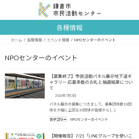
コ
ナ
ン
ビ
テ
ゲ
ン
ー
各種情報
ツ
シ
へ
ョ
ス
ン
ホーム
各種情報
イベント情報
NPOセンターのイベント
キ
に
ッ
移
NPOセンターのイベント
プ
動
【募集終了】市民活動パネル展＠地下道ギ
ャラリー 応募多数のお礼と抽選結果につい
て
2026年7月3日
パネル展示の募集につきまして、募集団体数10団
体を大幅に上回る30団体の皆様から […]
カテゴリー
NPOセンターのイベント
【開催報告】7/21「LINEグループを使いこ