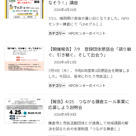
なそう！」講座
2026年6月26日
7/21、梅雨明け直後の暑い日となりました。NPO
センター鎌倉にて「LINEグル […]
カテゴリー
NPOセンターのイベント
【開催報告】7/9 登録団体懇話会「語り継
ぐ、引き継ぐ、そして出会う」
2026年6月13日
7月9日（木）、令和8年度第1回懇話会を開催しま
した。今回は、長年にわたり市民活 […]
カテゴリー
NPOセンターのイベント
【報告】4/25 つながる鎌倉エール事業に
応募しよう説明会
2026年4月30日
鎌倉市と市民活動団体とが連携して地域課題の解
決を図るための支援制度「つながる鎌倉 […]