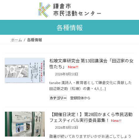
コ
ナ
ン
ビ
テ
ゲ
ン
ー
各種情報
ツ
シ
へ
ョ
ス
ン
ホーム
各種情報
キ
に
ッ
移
プ
動
松坡文庫研究会 第13回講演会「田辺家の女
性たち」
New!!
2026年8月10日
tanabe 漢詩人・教育者として鎌倉文化に貢献した
田辺新之助（松坡）の妻・4人 […]
カテゴリー
登録団体から
【開催日決定！】第28回かまくら市民活動
フェスティバル実行委員募集！
New!!
2026年8月10日
酷暑が続いておりますがいかがお過ごしでしょう