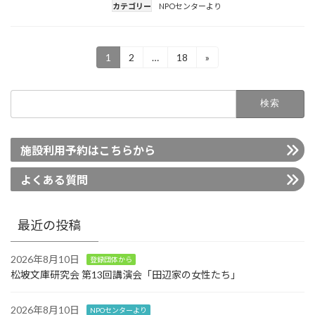
カテゴリー
NPOセンターより
投
1
2
…
18
»
固
固
固
定
定
定
稿
ペ
ペ
ペ
の
検
ー
ー
ー
索:
ペ
ジ
ジ
ジ
ー
施設利用予約はこちらから
ジ
送
よくある質問
り
最近の投稿
2026年8月10日
登録団体から
松坡文庫研究会 第13回講演会「田辺家の女性たち」
2026年8月10日
NPOセンターより