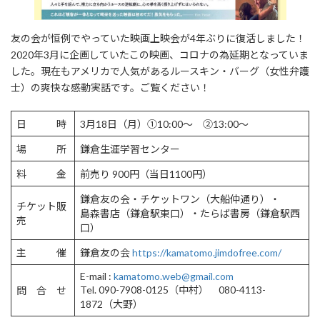
友の会が恒例でやっていた映画上映会が4年ぶりに復活しました！
2020年3月に企画していたこの映画、コロナの為延期となっていま
した。現在もアメリカで人気があるルースキン・バーグ（女性弁護
士）の爽快な感動実話です。ご覧ください！
日 時
3月18日（月）①10:00～ ②13:00～
場 所
鎌倉生涯学習センター
料 金
前売り 900円（当日1100円）
鎌倉友の会・チケットワン（大船仲通り）・
チケット販
島森書店（鎌倉駅東口）・たらば書房（鎌倉駅西
売
口）
主 催
鎌倉友の会
https://kamatomo.jimdofree.com/
E-mail :
kamatomo.web@gmail.com
Tel. 090-7908-0125（中村） 080-4113-
問 合 せ
1872（大野）