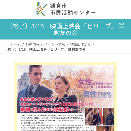
コ
ナ
ン
ビ
テ
ゲ
ン
ー
（終了）3/18 映画上映会「ビリーブ」 鎌
ツ
シ
倉友の会
へ
ョ
ス
ン
キ
に
ホーム
各種情報
イベント情報
登録団体から
ッ
移
（終了）3/18 映画上映会「ビリーブ」 鎌倉友の会
プ
動