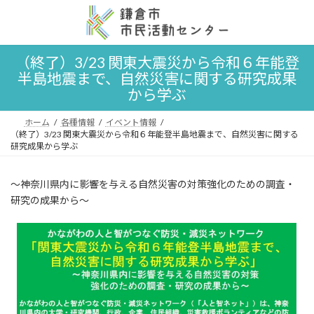
コ
ナ
ン
ビ
テ
ゲ
ン
ー
（終了）3/23 関東大震災から令和６年能登
ツ
シ
半島地震まで、自然災害に関する研究成果
へ
ョ
ス
ン
から学ぶ
キ
に
ッ
移
ホーム
各種情報
イベント情報
プ
動
（終了）3/23 関東大震災から令和６年能登半島地震まで、自然災害に関する
研究成果から学ぶ
～神奈川県内に影響を与える自然災害の対策強化のための調査・
研究の成果から～