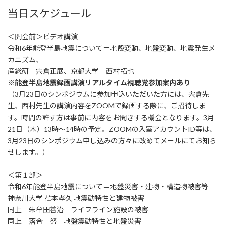
当日スケジュール
＜開会前＞ビデオ講演
令和6年能登半島地震について＝地殻変動、地盤変動、地震発生メ
カニズム、
産総研 宍倉正展、京都大学 西村拓也
※能登半島地震録画講演リアルタイム視聴覚参加案内あり
（3月23日のシンポジウムに参加申込いただいた方には、宍倉先
生、西村先生の講演内容をZOOMで録画する際に、ご招待しま
す。時間の許す方は事前に内容をお聞きする機会となります。3月
21日（木）13時～14時の予定。ZOOMの入室アカウントID等は、
3月23日のシンポジウム申し込みの方々に改めてメールにてお知ら
せします。）
＜第１部＞
令和6年能登半島地震について＝地盤災害・建物・構造物被害等
神奈川大学 荏本孝久 地震動特性と建物被害
同上 朱牟田善治 ライフライン施設の被害
同上 落合 努 地盤震動特性と地盤災害