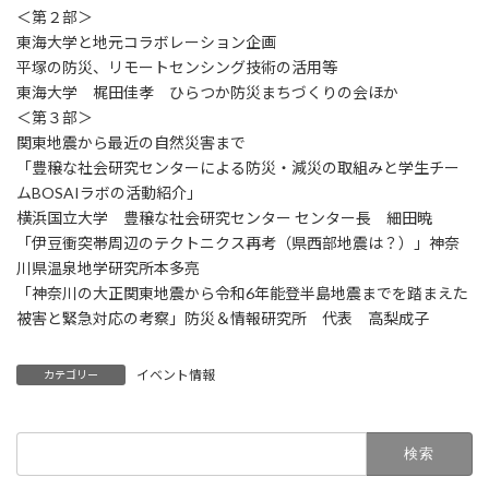
＜第２部＞
東海大学と地元コラボレーション企画
平塚の防災、リモートセンシング技術の活用等
東海大学 梶田佳孝 ひらつか防災まちづくりの会ほか
＜第３部＞
関東地震から最近の自然災害まで
「豊穣な社会研究センターによる防災・減災の取組みと学生チー
ムBOSAIラボの活動紹介」
横浜国立大学 豊穣な社会研究センター センター長 細田暁
「伊豆衝突帯周辺のテクトニクス再考（県西部地震は？）」神奈
川県温泉地学研究所本多亮
「神奈川の大正関東地震から令和6年能登半島地震までを踏まえた
被害と緊急対応の考察」防災＆情報研究所 代表 高梨成子
イベント情報
カテゴリー
検
索: