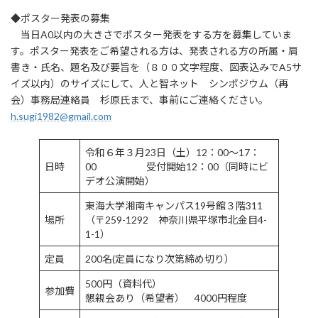
◆ポスター発表の募集
当日A0以内の大きさでポスター発表をする方を募集していま
す。ポスター発表をご希望される方は、発表される方の所属・肩
書き・氏名、題名及び要旨を（８００文字程度、図表込みでA5サ
イズ以内）のサイズにして、人と智ネット シンポジウム（再
会）事務局連絡員 杉原氏まで、事前にご連絡ください。
h.sugi1982@gmail.com
令和６年３月23日（土）12：00～17：
日時
00 受付開始12：00（同時にビ
デオ公演開始）
東海大学湘南キャンパス19号館３階311
場所
（〒259-1292 神奈川県平塚市北金目4-
1-1）
定員
200名(定員になり次第締め切り）
500円（資料代）
参加費
懇親会あり（希望者） 4000円程度