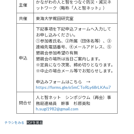
かながわの人と智をつなぐ防災・減災ネ
主催
ットワーク（略称「人と智ネット」）
共催
東海大学梶田研究室
下記事項を下記申込フォームへ入力して
お申し込みください。
①参加者氏名、②所属（団体名等）、③
連絡先電話番号、④メールアドレス、⑤
懇親会参加希望の有無
申込
懇親会の場所は当日ご案内します。
※定員になり次第、締め切りとなります。
※中止の場合メール等でお知らせします。
申込みフォームはこちら →
https://forms.gle/o5mCToRLy68rLKAu7
人と智ネット シンポジウム（再会）事
問合せ
務局連絡員 幹事 杉原英和
h.sugi1982@gmail.com
チラシをみる
PDFを見る