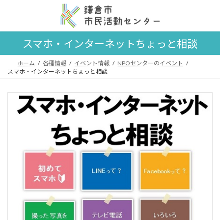
コ
ナ
ン
ビ
テ
ゲ
ン
ー
スマホ・インターネットちょっと相談
ツ
シ
へ
ョ
ス
ン
ホーム
各種情報
イベント情報
NPOセンターのイベント
スマホ・インターネットちょっと相談
キ
に
ッ
移
プ
動