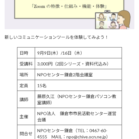
新しいコミュニケーションツールを体験してみよう！
日時
9月9日(木）/16日（木）
受講料
3,000円（2回シリーズ・資料代込み）
場所
NPOセンター鎌倉2階会議室
定員
15名
藤原久江（NPOセンター鎌倉パソコン教
講師
室講師）
NPO法人 鎌倉市市民活動センター運営
主催
会議
NPOセンター鎌倉（TEL：0467-60-
問合せ
4555 MAIL：
npo@chive.ocn.ne.jp
）