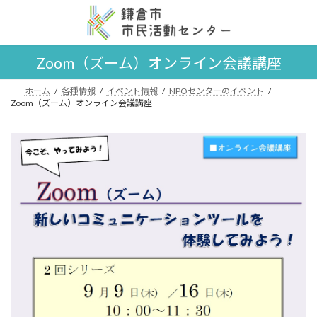
コ
ナ
ン
ビ
テ
ゲ
ン
ー
Zoom（ズーム）オンライン会議講座
ツ
シ
へ
ョ
ス
ン
ホーム
各種情報
イベント情報
NPOセンターのイベント
Zoom（ズーム）オンライン会議講座
キ
に
ッ
移
プ
動