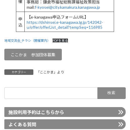
催
事務局：鎌倉市福祉総務課福祉政策担当
mail:
f-kyosei@city.kamakura.kanagawa.jp
【e-kanagawa申込フォームURL】
申
https://dshinsei.e-kanagawa.lg.jp/142042-
込
u/offer/offerList_detail?tempSeq=116985
地域交流会_チラシ（開催案内）
PDFを見る
ここかま 参加団体募集
「ここかま」より
カテゴリー
検
索:
施設利用予約はこちらから
よくある質問