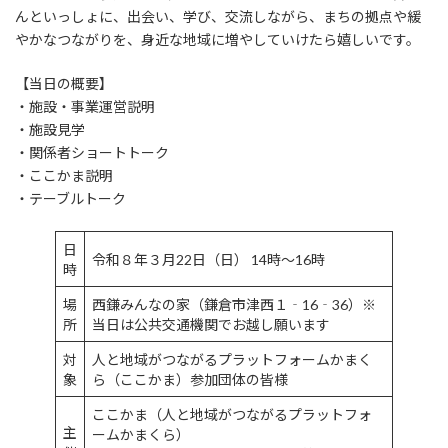
んといっしょに、出会い、学び、交流しながら、まちの拠点や緩
やかなつながりを、身近な地域に増やしていけたら嬉しいです。
【当日の概要】
・施設・事業運営説明
・施設見学
・関係者ショートトーク
・ここかま説明
・テーブルトーク
日
令和８年３月22日（日） 14時～16時
時
場
西鎌みんなの家（鎌倉市津西１‐16‐36）※
所
当日は公共交通機関でお越し願います
対
人と地域がつながるプラットフォームかまく
象
ら（ここかま）参加団体の皆様
ここかま（人と地域がつながるプラットフォ
主
ームかまくら）