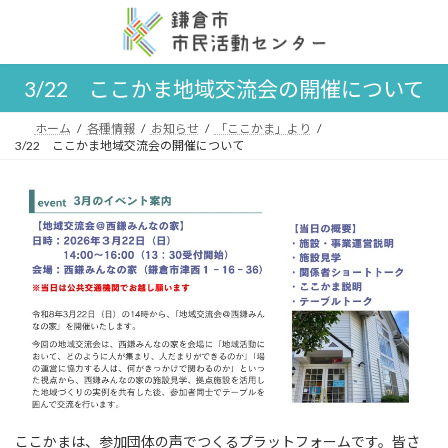
コ
ナ
ン
ビ
テ
ゲ
ン
ー
3/22 ここかま地域交流会の開催について
ツ
シ
へ
ョ
ス
ン
ホーム
各種情報
お知らせ
「ここかま」より
3/22 ここかま地域交流会の開催について
キ
に
ッ
移
プ
動
ここかまは、参加団体の声でつくるプラットフォームです。皆さ