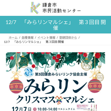
コ
ナ
ン
ビ
テ
ゲ
ン
ー
12/7 「みらリンマルシェ」 第３回目 開
ツ
シ
催
へ
ョ
ス
ン
キ
に
ホーム
各種情報
イベント情報
登録団体から
ッ
移
12/7 「みらリンマルシェ」 第３回目 開催
プ
動