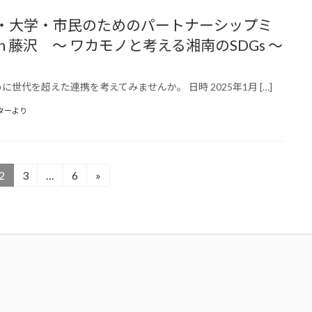
O・大学・市民のためのパートナーシップミ
in 藤沢 ～ ワカモノと考える湘南のSDGs ～
に世代を超えた連携を考えてみませんか。 日時 2025年1月 […]
ターより
2
3
…
6
»
固
固
固
定
定
定
ペ
ペ
ペ
ー
ー
ー
ジ
ジ
ジ