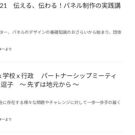
/21 伝える、伝わる！パネル制作の実践講
スター、パネルのデザインの基礎知識のおさらいから始まり、団体
ターより
O x 学校 x 行政 パートナーシップミーティ
 in 逗子 ～ 先ずは地元から ～
会に存在する様々な問題やチャレンジに対して一歩一歩手の届く
ターより