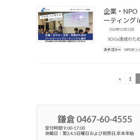
企業・NP
ーティング 
2024年11月15日
SDGs達成のため
カテゴリー
NPOセン
投
«
1
固
定
稿
ペ
の
ー
ペ
ジ
鎌倉 0467-60-4555
ー
ジ
受付時間 9:00-17:00
休館日：第2,4,5日曜日および祝祭日,年末年始