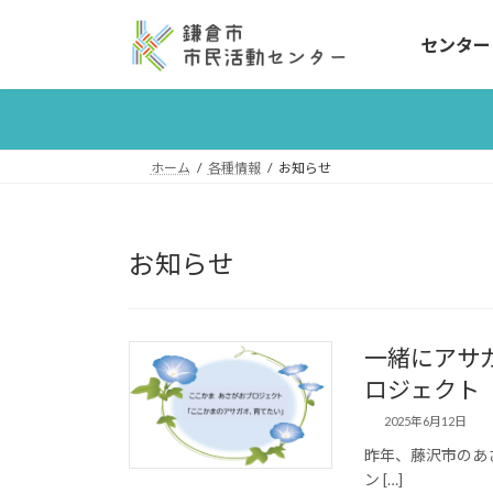
コ
ナ
ン
ビ
センター
テ
ゲ
ン
ー
ツ
シ
へ
ョ
ホーム
各種情報
お知らせ
ス
ン
キ
に
ッ
移
プ
動
お知らせ
一緒にアサ
ロジェクト
2025年6月12日
昨年、藤沢市のあ
ン […]