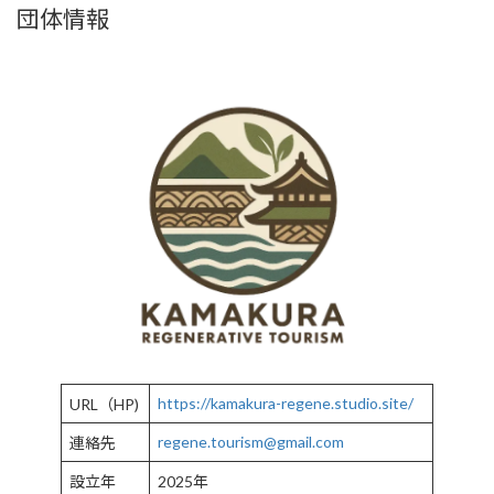
団体情報
https://kamakura-regene.studio.site/
URL（HP)
regene.tourism@gmail.com
連絡先
設立年
2025年