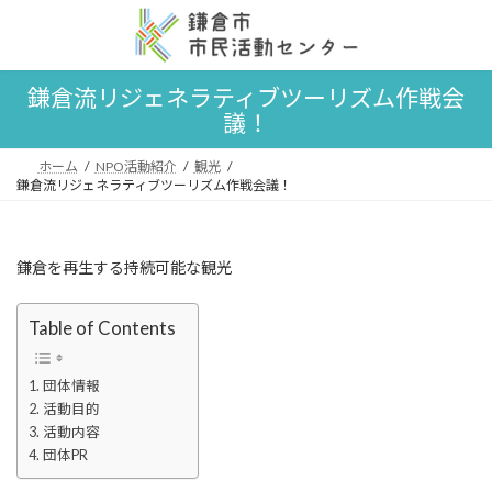
コ
ナ
ン
ビ
テ
ゲ
ン
ー
鎌倉流リジェネラティブツーリズム作戦会
ツ
シ
議！
へ
ョ
ス
ン
キ
に
ホーム
NPO活動紹介
観光
ッ
移
鎌倉流リジェネラティブツーリズム作戦会議！
プ
動
鎌倉を再生する持続可能な観光
Table of Contents
団体情報
活動目的
活動内容
団体PR