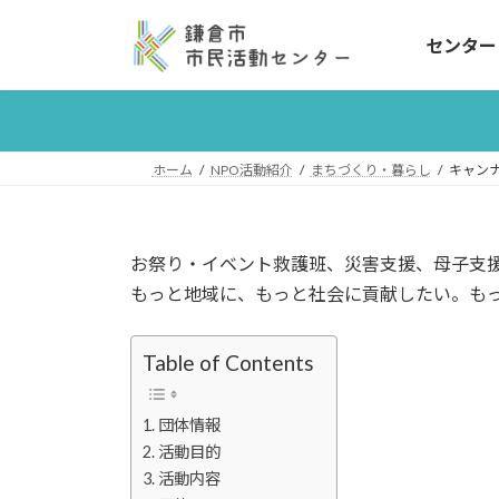
コ
ナ
ン
ビ
センター
テ
ゲ
ン
ー
ツ
シ
へ
ョ
ホーム
NPO活動紹介
まちづくり・暮らし
キャン
ス
ン
キ
に
ッ
移
プ
動
お祭り・イベント救護班、災害支援、母子支
もっと地域に、もっと社会に貢献したい。も
Table of Contents
団体情報
活動目的
活動内容