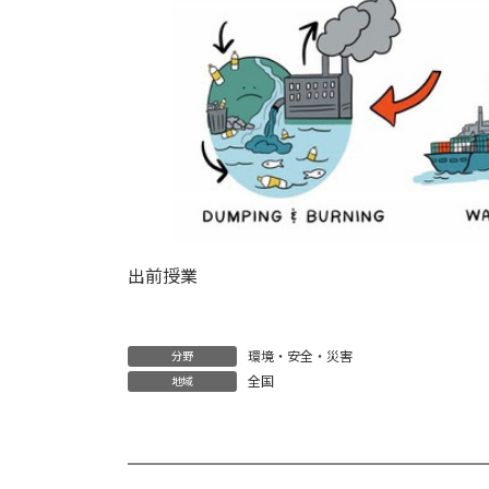
出前授業
環境・安全・災害
分野
全国
地域