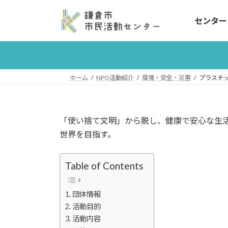
コ
ナ
ン
ビ
センター
テ
ゲ
ン
ー
ツ
シ
へ
ョ
ホーム
NPO活動紹介
環境・安全・災害
プラスチ
ス
ン
キ
に
ッ
移
プ
動
「使い捨て文明」から脱し、健康で安心な生
世界を目指す。
Table of Contents
団体情報
活動目的
活動内容