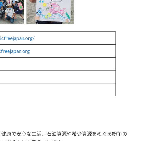
ticfreejapan.org/
cfreejapan.org
、健康で安心な生活、石油資源や希少資源をめぐる紛争の