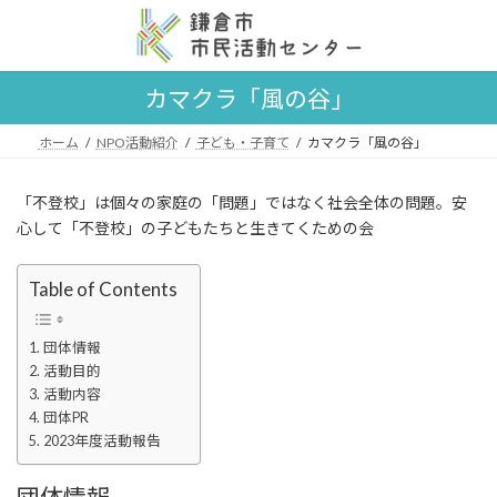
コ
ナ
ン
ビ
テ
ゲ
ン
ー
カマクラ「風の谷」
ツ
シ
へ
ョ
ス
ン
ホーム
NPO活動紹介
子ども・子育て
カマクラ「風の谷」
キ
に
ッ
移
「不登校」は個々の家庭の「問題」ではなく社会全体の問題。安
プ
動
心して「不登校」の子どもたちと生きてくための会
Table of Contents
団体情報
活動目的
活動内容
団体PR
2023年度活動報告
団体情報