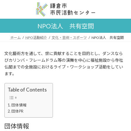
コ
ナ
ン
ビ
テ
ゲ
ン
ー
NPO法人 共有空間
ツ
シ
へ
ョ
ス
ン
ホーム
NPO活動紹介
文化・芸術・スポーツ
NPO法人 共有空間
キ
に
ッ
移
文化藝術方を通して、世に貢献することを目的とし、ダンスなら
プ
動
びカリンバ・フレームドラム等の演舞を中心に福祉施設から寺社
仏閣までの全施設におけるライブ・ワークショップ活動をしてい
ます。
Table of Contents
団体情報
団体PR
団体情報