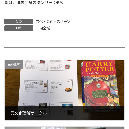
事は、腰越出身のダンサー OBA。
文化・芸術・スポーツ
分野
市内全域
地域
前の記事
異文化理解サークル
2022年4月1日