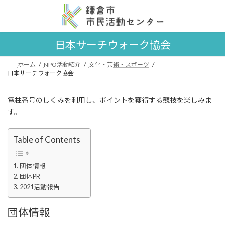
コ
ナ
ン
ビ
テ
ゲ
ン
ー
日本サーチウォーク協会
ツ
シ
へ
ョ
ス
ン
ホーム
NPO活動紹介
文化・芸術・スポーツ
日本サーチウォーク協会
キ
に
ッ
移
プ
動
電柱番号のしくみを利用し、ポイントを獲得する競技を楽しみま
す。
Table of Contents
団体情報
団体PR
2021活動報告
団体情報