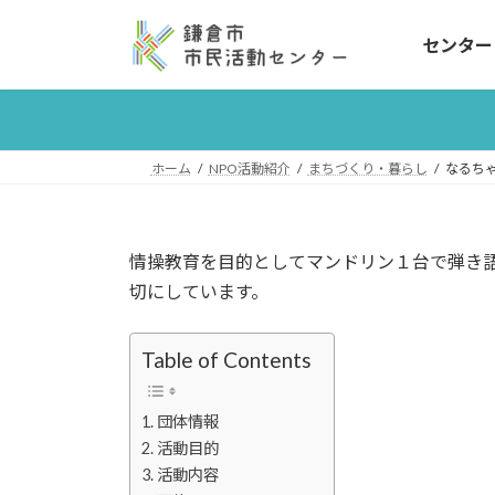
コ
ナ
ン
ビ
センター
テ
ゲ
ン
ー
ツ
シ
へ
ョ
ホーム
NPO活動紹介
まちづくり・暮らし
なるち
ス
ン
キ
に
ッ
移
プ
動
情操教育を目的としてマンドリン１台で弾き
切にしています。
Table of Contents
団体情報
活動目的
活動内容