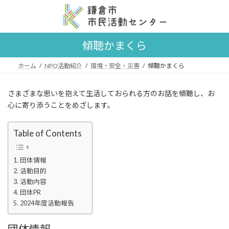
コ
ナ
ン
ビ
テ
ゲ
ン
ー
傾聴かまくら
ツ
シ
へ
ョ
ス
ン
ホーム
NPO活動紹介
環境・安全・災害
傾聴かまくら
キ
に
ッ
移
さまざまな思いを抱えて生活しておられる方のお話を傾聴し、お
プ
動
心に寄り添うことをめざします。
Table of Contents
団体情報
活動目的
活動内容
団体PR
2024年度活動報告
団体情報