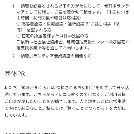
傾聴を必要とされる以下の方がたに対して、傾聴ボランテ
ィアとして訪問し、お話を聴かせて頂きます。（１回につき
１時間・訪問回数や曜日は応相談）
○ 高齢者施設・医療施設・通所施設で“お話し相手（傾
聴）”を望まれる方
○ 在宅の独居者様または日中独居の方
ご依頼は社会福祉協議会、地域包括支援センター及び居宅介
護支援事業所等を通してお願いします。
傾聴ボランティア養成講座の開催など
団体PR
私たち「傾聴かまくら」は”信頼されるお話相手”をめざして日々活
動しています。こちらからアレコレ聞くのではなく、ご利用者様
ご自身が話したいことをお聴きします。人と話すことは日常生活
でやはり必要なこと。私たちは「聴くことでつながる」を大切に
しています。