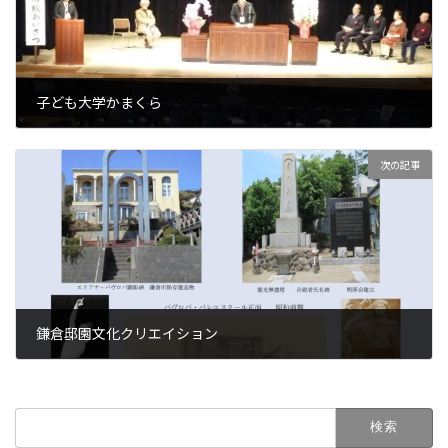
子ども大学かまくら
2022年6月14日
次の記事
鎌倉邸園文化クリエイション
2022年6月15日
検
索: