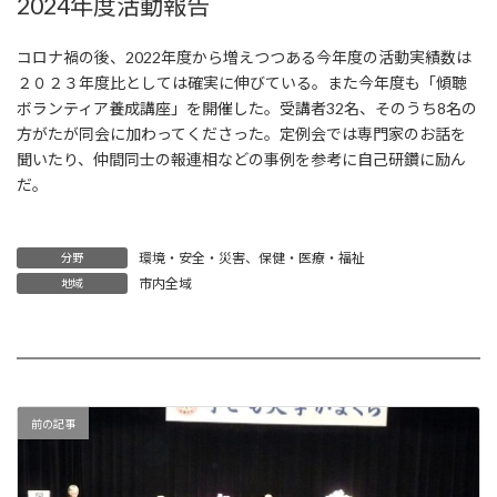
2024年度活動報告
コロナ禍の後、2022年度から増えつつある今年度の活動実績数は
２０２３年度比としては確実に伸びている。また今年度も「傾聴
ボランティア養成講座」を開催した。受講者32名、そのうち8名の
方がたが同会に加わってくださった。定例会では専門家のお話を
聞いたり、仲間同士の報連相などの事例を参考に自己研鑽に励ん
だ。
環境・安全・災害
、
保健・医療・福祉
分野
市内全域
地域
前の記事