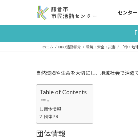
コ
ナ
ン
ビ
センター
テ
ゲ
ン
ー
「
ツ
シ
へ
ョ
ホーム
NPO活動紹介
環境・安全・災害
「命・地球」（
ス
ン
キ
に
ッ
移
プ
動
自然環境や生命を大切にし、地域社会で活躍
Table of Contents
団体情報
団体PR
団体情報