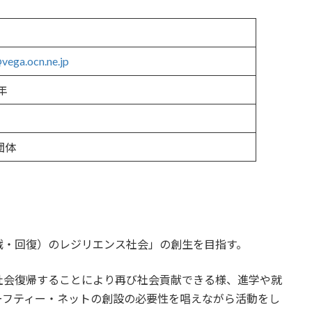
vega.ocn.ne.jp
0年
団体
戦・回復）のレジリエンス社会」の創生を目指す。
社会復帰することにより再び社会貢献できる様、進学や就
ーフティー・ネットの創設の必要性を唱えながら活動をし