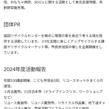
信、おもちゃ病院、SDGｓに関する活動として東北支援物販、余
剰野菜販売等。
団体PR
笛田リサイクルセンターを拠点に環境の事を身近で考える場を提
供する活動しています。３Rを主眼に楽しくアップサイクルする講
座やリサイクルマーケット等、市民参加型の催しを企画開催をし
ています。
2024年度活動報告
年間100講座開催、こども学習会1回、リユースネットかまくらの
運営。
３月古着市。11月古本市（ドライブインフリマ、ワークショップ
など）
リユース食器市、リユース着物市、リサイクル作品展、地下道ギャ
ラリーパネル展示、市民活動フェスティバルパネル参加。