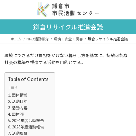
コ
ナ
ン
ビ
テ
ゲ
ン
ー
鎌倉リサイクル推進会議
ツ
シ
へ
ョ
ス
ン
ホーム
NPO活動紹介
環境・安全・災害
鎌倉リサイクル推進会議
キ
に
ッ
移
環境にできるだけ負担をかけない暮らし方を基本に、持続可能な
プ
動
社会の構築を推進する活動を目的とする。
Table of Contents
団体情報
活動目的
活動内容
団体PR
2024年度活動報告
2023年度活動報告
活動風景