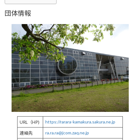
団体情報
https://rarara-kamakura.sakura.ne.jp
URL（HP)
ra.ra.ra@jcom.zaq.ne.jp
連絡先