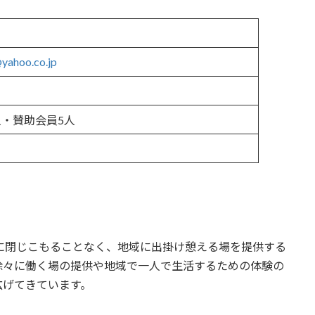
yahoo.co.jp
人・賛助会員5人
に閉じこもることなく、地域に出掛け憩える場を提供する
徐々に働く場の提供や地域で一人で生活するための体験の
広げてきています。