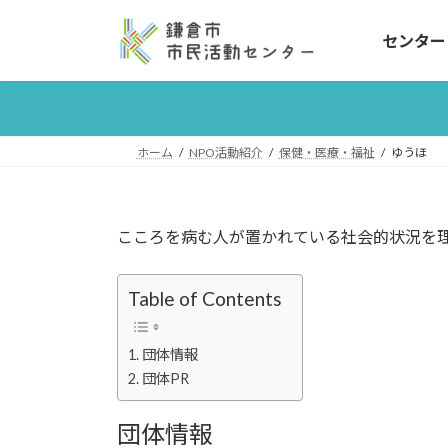
コ
ナ
ン
ビ
センター
テ
ゲ
ン
ー
ツ
シ
へ
ョ
ホーム
NPO活動紹介
保健・医療・福祉
ゆうほ
ス
ン
キ
に
ッ
移
プ
動
こころを病む人が置かれている社会的状況を
Table of Contents
団体情報
団体PR
団体情報