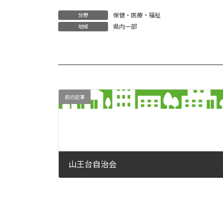
保健・医療・福祉
分野
県内一部
地域
前の記事
山王台自治会
2021年5月27日